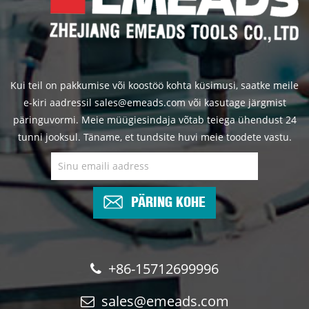
Kui teil on pakkumise või koostöö kohta küsimusi, saatke meile
e-kiri aadressil sales@emeads.com või kasutage järgmist
päringuvormi. Meie müügiesindaja võtab teiega ühendust 24
tunni jooksul. Täname, et tundsite huvi meie toodete vastu.
PÄRING KOHE
+86-15712699996
sales@emeads.com