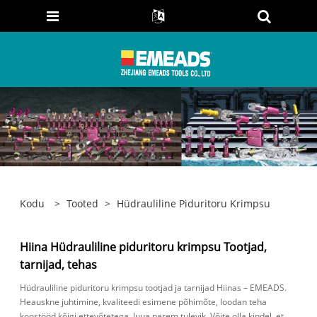
Kodu
>
Tooted
>
Hüdrauliline Piduritoru Krimpsu
Hiina Hüdrauliline piduritoru krimpsu Tootjad,
tarnijad, tehas
Hüdrauliline piduritoru krimpsu tootjad ja tarnijad Hiinas – EMEADS.
Heauskne juhtimine, kvaliteedi esimene põhimõte, loodan teha
koostööd kõigi ettevõtetega, luua parem tulevik. Võite olla kindel, et