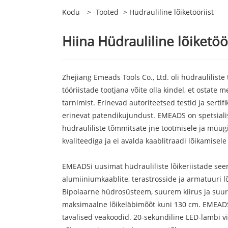
Kodu
>
Tooted
> Hüdrauliline lõiketööriist
Hiina Hüdrauliline lõiketöör
Zhejiang Emeads Tools Co., Ltd. oli hüdrauliliste
tööriistade tootjana võite olla kindel, et ostate
tarnimist. Erinevad autoriteetsed testid ja sertif
erinevat patendikujundust. EMEADS on spetsialis
hüdrauliliste tõmmitsate jne tootmisele ja müügil
kvaliteediga ja ei avalda kaablitraadi lõikamisele
EMEADSi uusimat hüdrauliliste lõikeriistade seer
alumiiniumkaablite, terastrosside ja armatuuri 
Bipolaarne hüdrosüsteem, suurem kiirus ja suurem
maksimaalne lõikeläbimõõt kuni 130 cm. EMEADS e
tavalised veakoodid. 20-sekundiline LED-lambi v