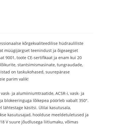
essionaalse kõrgekvaliteedilise hüdrauliliste
imat müügijärgset teenindust ja õigeaegset
aat 9001, toote CE-sertifikaat ja enam kui 20
lõikurite, stantsimismasinate, tungraudade,
ööriistad on taskukohased, suurepärase
eie parim valik!
ask- ja alumiiniumtraatide, ACSR-i, vask- ja
ga blokeeringuga lõikepea pöörleb vabalt 350°.
ähtestage käsitsi. Ülilai kasutusala,
takse kasutusajad, hoolduse meeldetuletused ja
 18 V suure jõudlusega liitiumaku, võimas