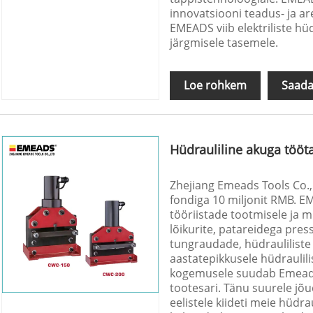
innovatsiooni teadus- ja 
EMEADS viib elektriliste hü
järgmisele tasemele.
Loe rohkem
Saada
Hüdrauliline akuga tööta
Zhejiang Emeads Tools Co., 
fondiga 10 miljonit RMB. E
tööriistade tootmisele ja m
lõikurite, patareidega pres
tungraudade, hüdrauliliste
aastatepikkusele hüdraulil
kogemusele suudab Emeads pa
tootesari. Tänu suurele jõu
eelistele kiideti meie hüdra