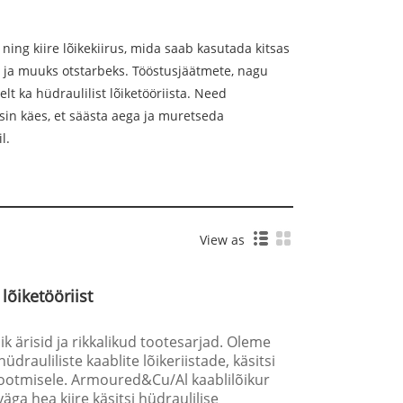
ning kiire lõikekiirus, mida saab kasutada kitsas
eks ja muuks otstarbeks. Tööstusjäätmete, nagu
elt ka hüdraulilist lõiketööriista. Need
sin käes, et säästa aega ja muretseda
l.
View as
 lõiketööriist
ik ärisid ja rikkalikud tootesarjad. Oleme
drauliliste kaablite lõikeriistade, käsitsi
 tootmisele. Armoured&Cu/Al kaablilõikur
a hea kiire käsitsi hüdraulilise