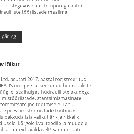
arendustegevuse uus temporegulaator.
drauliliste tööriistade maailma
 päring
v lõikur
Ltd. asutati 2017. aastal registreeritud
MEADS on spetsialiseerunud hüdrauliliste
üügile, sealhulgas hüdrauliliste akudega
simistööriistade, stantsimismasinate,
 tõmmitsate jne tootmisele. Tänu
iste pressimistööriistade tootmise
kkuda laia valikut äri- ja rikkalik
dlusele, kõrgele kvaliteedile ja muudele
ulikatooteid laialdaselt! Samuti saate