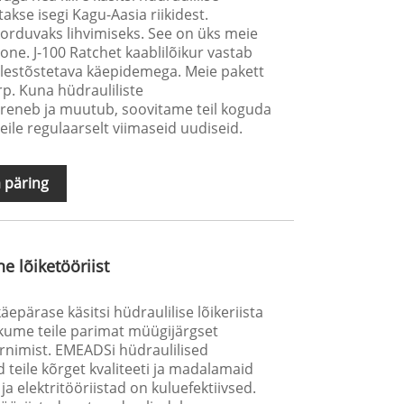
takse isegi Kagu-Aasia riikidest.
orduvaks lihvimiseks. See on üks meie
one. J-100 Ratchet kaablilõikur vastab
 ülestõstetava käepidemega. Meie pakett
rp. Kuna hüdrauliliste
areneb ja muutub, soovitame teil koguda
eile regulaarselt viimaseid uudiseid.
 päring
e lõiketööriist
käepärase käsitsi hüdraulilise lõikeriista
kume teile parimat müügijärgset
arnimist. EMEADSi hüdraulilised
eile kõrget kvaliteeti ja madalamaid
 ja elektritööriistad on kuluefektiivsed.