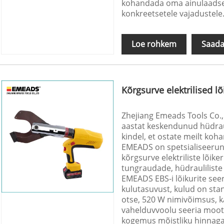
kohandada oma ainulaadseid
konkreetsetele vajadustele
Loe rohkem
Saada
Kõrgsurve elektrilised lõ
Zhejiang Emeads Tools Co.,
aastat keskendunud hüdrauli
kindel, et ostate meilt koh
EMEADS on spetsialiseerun
kõrgsurve elektriliste lõik
tungraudade, hüdrauliliste
EMEADS EBS-i lõikurite seeri
kulutasuvust, kulud on sta
otse, 520 W nimivõimsus, 
vahelduvvoolu seeria mooto
kogemus mõistliku hinnaga