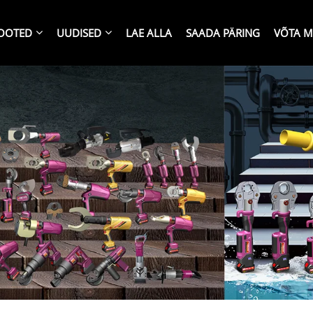
OOTED
UUDISED
LAE ALLA
SAADA PÄRING
VÕTA M