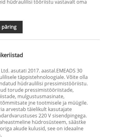
 hüdraulilisi tööriistu vastavalt oma
.
 päring
ikeriistad
 Ltd. asutati 2017. aastal.EMEADS 30
lisele täppistehnoloogiale. Võite olla
andatud hüdraulilisi pressimistööriistu.
ud torude pressimistööriistade,
eriistade, mulgustusmasinate,
 tõmmitsate jne tootmisele ja müügile.
a arvestab täielikult kasutajate
ndardvarustuses 220 V sisendpingega.
kaheastmeline hüdrosüsteem, säästke
riga akude kulusid, see on ideaalne
.