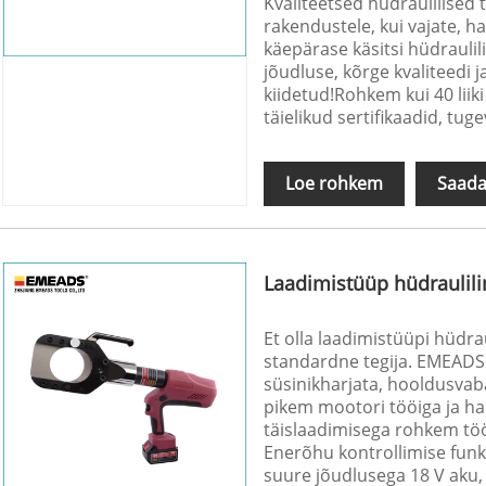
Kvaliteetsed hüdraulilised 
rakendustele, kui vajate, 
käepärase käsitsi hüdraulil
jõudluse, kõrge kvaliteedi j
kiidetud!Rohkem kui 40 liiki
täielikud sertifikaadid, tug
Loe rohkem
Saada
Laadimistüüp hüdraulili
Et olla laadimistüüpi hüdrau
standardne tegija. EMEADS
süsinikharjata, hooldusvab
pikem mootori tööiga ja h
täislaadimisega rohkem töö
Enerõhu kontrollimise funk
suure jõudlusega 18 V aku, 