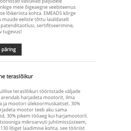
tööriistad vastavad paljudele
hankige meie õigeaegne veebiteenus
ise lõikeriista kohta. EMEADS kõrge
a muude eeliste tõttu laialdaselt
 patenditaotlusi, sertifitseerimine,
ev tugevus!
 päring
ne teraslõikur
lilise teraslõikuri tööriistade väljade
 arendab harjadeta mootorit, ilma
a ja mootori ülekoormuskaitset. 30%
arjadeta mootor teeb aku sama
d, 30% pikem tööaeg kui harjamootoril.
tsiooniga mikroarvuti juhtimissüsteem,
130 lõiget laadimise kohta, see tööriist