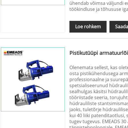
ühendab võimsa väljundi er
töökindluse ja tõhususe iga
Loe rohkem
Saada
Pistikutüüpi armatuurlõ
Olenemata sellest, kas olet
osta pistikühendusega arm
professionaalne ja suurepä
spetsialiseerunud hüdraulil
sealhulgas käsitsi hüdraulil
tööriistade seeria, torujuht
hüdrauliliste stantsimismas
jaoks, tuletõrje hüdraulili
kui 40 liiki patenditaotlusi, 
tugev tugevus. EMEADS 30 a
täppistehnoloogiale. EMEAD