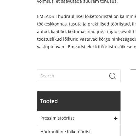
võimsus, et saavutada suurem tõhusus.
EMEADS-i hüdraulilisel lõiketööriistal on ka min
töökeskkonnas, tasuta ja praktilised tööriistad, 
autod, kaablid, kodumasinad jne, ringlussevõtt tul
tööstuslikud lõikurid vastavad kõrge nihkesaged
vastupidavam. Emeadsi elektritööriistu väikesema
Tooted
Pressimistööriist
Hüdrauliline lõiketööriist