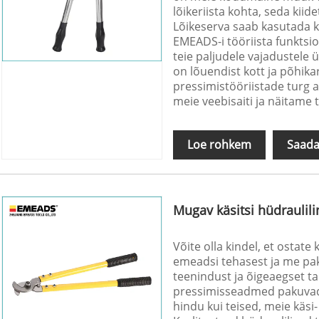
lõikeriista kohta, seda kiide
Lõikeserva saab kasutada k
EMEADS-i tööriista funktsio
teie paljudele vajadustele
on lõuendist kott ja põhika
pressimistööriistade turg 
meie veebisaiti ja näitame t
Loe rohkem
Saada
Mugav käsitsi hüdraulilin
Võite olla kindel, et ostate 
emeadsi tehasest ja me pa
teenindust ja õigeaegset t
pressimisseadmed pakuvad t
hindu kui teised, meie käsi-