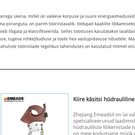
ikerega seeria, millel on väikese korpuse ja suure energiaomadused 
ilma piiranguta, on parim tööriistavalik. töötajad kaablite lõikamis
eb lõigata ja klassifitseerida. Selles tööstuses kasutatakse laialdas
use, tugeva nihkejõudluse ja toote hea vastupidavuse nõuetele. Ma
huliste tööriistade tegelikus tähenduses on kasutatud mitmel viisi
Kiire käsitsi hüdrauliline
Zhejiang Emeadsil on lai val
spetsialiseerunud laadimishü
hüdrauliliste lõikeriistade
on meie kodumaine müük väg