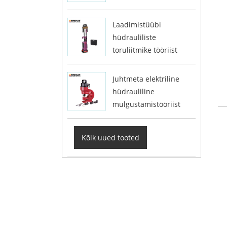
Laadimistüübi
hüdrauliliste
toruliitmike tööriist
Juhtmeta elektriline
hüdrauliline
mulgustamistööriist
Kõik uued tooted