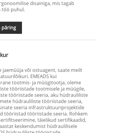
gonoomilise disainiga, mis tagab
 töö puhul.
 päring
ikur
e jaemüüja või ostuagent, saate meilt
atuurilõikuri. EMEADS kui
rane tootmis- ja müügitootja, oleme
iste tööriistade tootmisele ja müügile,
iste tööriistade seeria, aku hüdrauliliste
mete hüdrauliliste tööriistade seeria,
inate seeria infrastruktuuriprojektide
sed tööriistad tööriistade seeria. Rohkem
sertifitseerimine, täielikud sertifikaadid,
astat keskendumist hüdraulilisele
S hüdrauliliste tööriistade