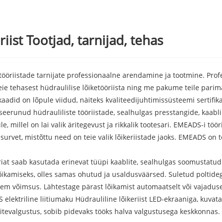
iist Tootjad, tarnijad, tehas
 tööriistade tarnijate professionaalne arendamine ja tootmine. Prof
 meie tehasest hüdraulilise lõiketööriista ning me pakume teile par
ikaadid on lõpule viidud, näiteks kvaliteedijuhtimissüsteemi sertifik
eerunud hüdrauliliste tööriistade, sealhulgas presstangide, kaabli
e, millel on lai valik äritegevust ja rikkalik tootesari. EMEADS-i t
 survet, mistõttu need on teie valik lõikeriistade jaoks. EMEADS on t
iat saab kasutada erinevat tüüpi kaablite, sealhulgas soomustatud v
lõikamiseks, olles samas ohutud ja usaldusväärsed. Suletud poltide
 võimsus. Lähtestage pärast lõikamist automaatselt või vajadusel l
lektriline liitiumaku Hüdrauliline lõikeriist LED-ekraaniga, kuva
iitevalgustus, sobib pidevaks tööks halva valgustusega keskkonnas.