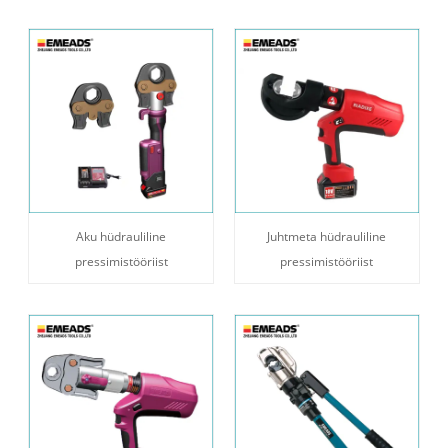
Aku hüdrauliline
Juhtmeta hüdrauliline
pressimistööriist
pressimistööriist