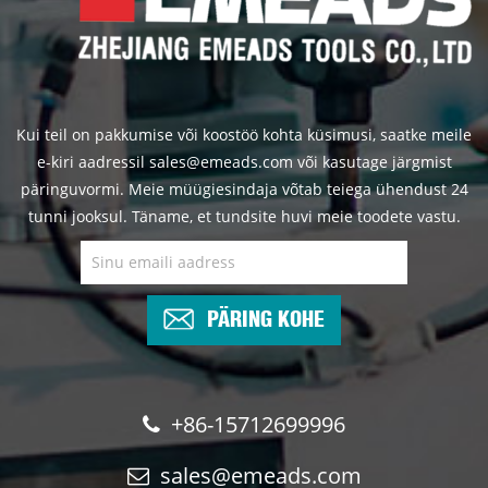
Kui teil on pakkumise või koostöö kohta küsimusi, saatke meile
e-kiri aadressil sales@emeads.com või kasutage järgmist
päringuvormi. Meie müügiesindaja võtab teiega ühendust 24
tunni jooksul. Täname, et tundsite huvi meie toodete vastu.
PÄRING KOHE
+86-15712699996
sales@emeads.com