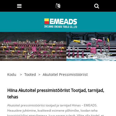
Kodu
>
Tooted
>
Akutoitel Pressimistööriist
Hiina Akutoitel pressimistööriist Tootjad, tarnijad,
tehas
Akutoitel pressimistööriist tootjad ja tarnijad Hiinas – EMEADS.
Heauskne juhtimine, kvaliteedi esimene põhimõte, loodan teha
koostööd kõigi ettevõtetega, luua parem tulevik. Võite olla kindel, et