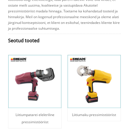
ostate meilt uusima, kvaliteetse ja vastupidava Akutoitel
pressimistööriist madala hinnaga. Toetame ka kohandatud tooteid ja
hinnakirja. Meil ​​on kogenud professionaalne meeskond ja oleme alati
järginud kontseptsiooni, et klient on esikohal, teenindades kliente kiire
ja professionaalse suhtumisega.
Seotud tooted
Liitiumpatarei elektriline
Liitiumaku pressimistööriist
pressimistööriist